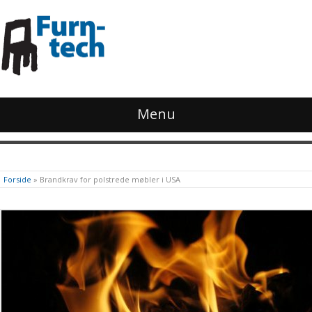
Menu
Forside
»
Brandkrav for polstrede møbler i USA